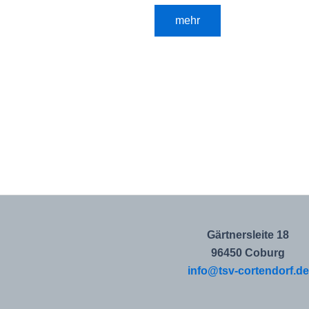
mehr
Gärtnersleite 18
96450 Coburg
info@tsv-cortendorf.de