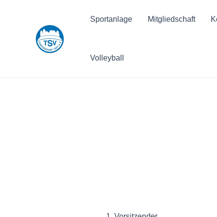
Zum
Inhalt
Sportanlage
Mitgliedschaft
K
springen
Volleyball
1. Vorsitzender