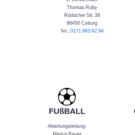
Thomas Ruby
Rodacher Str. 38
96450 Coburg
Tel.:
0171 683 62 84
FUßBALL
Abteilungsleitung:
Marius Bauer